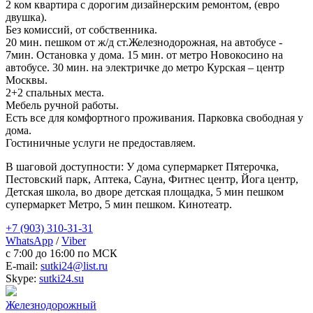
2 ком квартира с дорогим дизайнерским ремонтом, (евро
двушка).
Без комиссий, от собственника.
20 мин. пешком от ж/д ст.Железнодорожная, на автобусе -
7мин. Остановка у дома. 15 мин. от метро Новокосино на
автобусе. 30 мин. на электричке до метро Курская – центр
Москвы.
2+2 спальных места.
Мебель ручной работы.
Есть все для комфортного проживания. Парковка свободная у
дома.
Гостиничные услуги не предоставляем.
В шаговой доступности: У дома супермаркет Пятерочка,
Пестовский парк, Аптека, Сауна, Фитнес центр, Йога центр,
Детская школа, во дворе детская площадка, 5 мин пешком
супермаркет Метро, 5 мин пешком. Кинотеатр.
+7 (903) 310-31-31
WhatsApp
/
Viber
c 7:00 до 16:00 по МСК
E-mail:
sutki24@list.ru
Skype:
sutki24.su
Железнодорожный