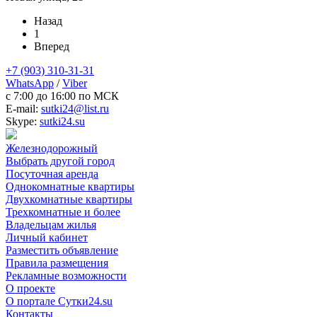
Назад
1
Вперед
+7 (903) 310-31-31
WhatsApp
/
Viber
c 7:00 до 16:00 по МСК
E-mail:
sutki24@list.ru
Skype:
sutki24.su
Железнодорожный
Выбрать другой город
Посуточная аренда
Однокомнатные квартиры
Двухкомнатные квартиры
Трехкомнатные и более
Владельцам жилья
Личный кабинет
Разместить объявление
Правила размещения
Рекламные возможности
О проекте
О портале Сутки24.su
Контакты