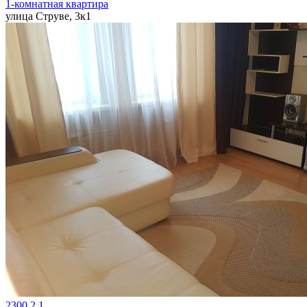
1-комнатная квартира
улица Струве, 3к1
2300
2
1